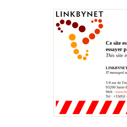
Ce site e
essayer p
This site 
LINKBYNET - 
IT managed se
5-9 rue de l'i
93200 Saint-D
Web :
www.li
Tel : +33(0)1